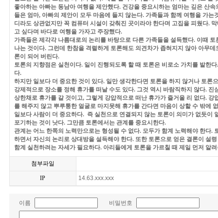
좋아하는 아빠는 동남아 여행을 제안했다
.
건강을 중요시하는 엄마는 깊은 산속
들은 엄마
,
아빠의 제안이 모두 마음에 들지 않는다
.
가족들과 함께 여행을 가는
디라도 상관없지만 꼭 컴퓨터 시설이 갖춰진 곳이라야 한다며 고집을 피웠다
.
막
고 싶다며 바다로 여행을 가자고 주장했다
.
가족들은 제각각 나름대로의 논리를 바탕으로 다른 가족들을 설득했다
.
이때 토
나는 것이다
.
그런데 한참을 격렬하게 토론해도 의견차가 좁혀지지 않아 아무데도
론이 되어 버린다
.
토론의 지향점은 실천이다
.
일이 진행되도록 할 때 토론은 비로소 가치를 발한다
다
.
하지만 일보다 더 중요한 것이 있다
.
일만 생각한다면 토론을 하지 않거나 토론
강제적으로 장소를 정해 휴가를 떠날 수도 있다
.
그것 역시 바람직하지 않다
.
진심
상한채로 휴가를 갈 것이고
,
그렇게 강압적으로 떠난 휴가가 즐거울 리 없다
.
강압
를 해주지 않고 뿌루퉁한 얼굴로 마지못해 휴가를 간다면 마음이 상할 수 밖에 
일보다 사람이 더 중요하다
.
즉 실천으로 연결되지 않는 토론이 의미가 없듯이 
포기하는 것이 낫다
.
그만큼 토론에서는 관계를 중요시한다
.
관계는 어느 한쪽의 노력만으로는 형성될 수 없다
.
모두가 함계 노력해야 한다
.
하면서 자신의 논리로 상대방을 설득해야 한다
.
또한 토론으로 얻은 결론이 설령
함계 실천하려는 자세가 필요하다
.
아리들에게 토론을 가르칠 때 제일 먼저 알
첨부파일
IP
14.63.xxx.xxx
이름
비밀번호